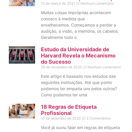
12 de março de 2021
Nenhum comentário
Muitas coisas impróprias acontecem
conosco à medida que
envelhecemos. Começamos a perder a
audição, a visão, a memória, os cabelos.
Geralmente todo o
Estudo da Universidade de
Harvard Revela o Mecanismo
do Sucesso
26 de novembro de 2020
Nenhum comentário
Este artigo é baseado nos estudos das
seguintes instituições: Até que ponto
podemos ter empatia uns pelos outros?
Como podemos ter uma
18 Regras de Etiqueta
Profissional
10 de setembro de 2020
3 Comentários
Você já ouviu falar em regras de etiqueta